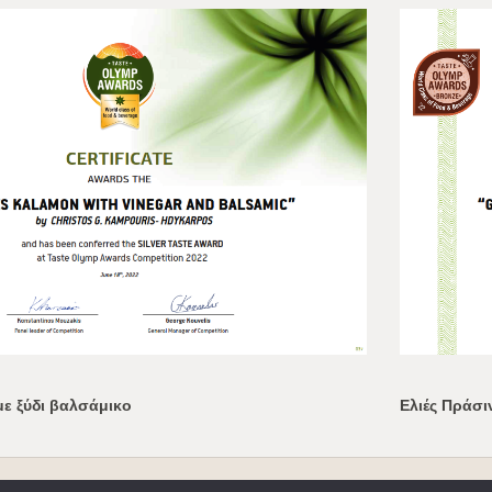
με ξύδι βαλσάμικο
Ελιές Πράσι