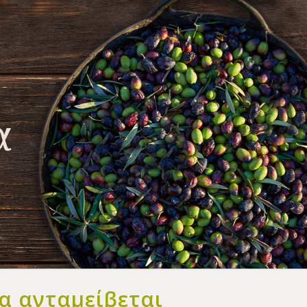
α
α ανταμείβεται