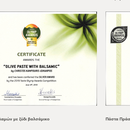
λαμών με ξύδι βαλσάμικο
Πάστα Πράσι