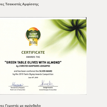
νες Τσακιστές Αμφίσσης
νες Γεμιστές με αμύγδαλο